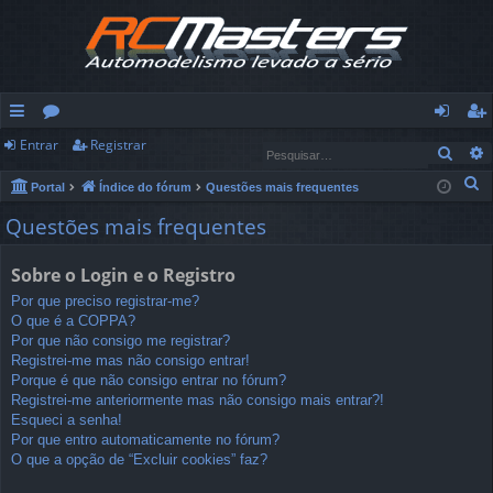
Entrar
Registrar
in
ór
nt
eg
Pesq
ks
u
ra
ist
P
Portal
Índice do fórum
Questões mais frequentes
e
rá
ns
r
ra
Questões mais frequentes
s
pi
r
q
Sobre o Login e o Registro
u
d
Por que preciso registrar-me?
i
O que é a COPPA?
os
s
Por que não consigo me registrar?
a
Registrei-me mas não consigo entrar!
Porque é que não consigo entrar no fórum?
r
Registrei-me anteriormente mas não consigo mais entrar?!
Esqueci a senha!
Por que entro automaticamente no fórum?
O que a opção de “Excluir cookies” faz?