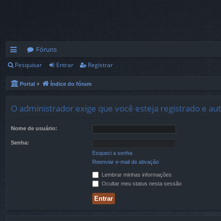
Fóruns
Pesquisar
Entrar
Registrar
in
ks
Portal
Índice do fórum
rá
O administrador exige que você esteja registrado e aute
pi
Nome de usuário:
d
Senha:
os
Esqueci a senha
Reenviar e-mail de ativação
Lembrar minhas informações
Ocultar meu status nesta sessão