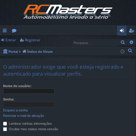
Entrar
Registrar
in
ór
nt
eg
Pesq
ks
u
ra
ist
P
Portal
Índice do fórum
e
rá
ns
r
ra
s
O administrador exige que você esteja registrado e
pi
r
q
autenticado para visualizar perfis.
u
d
i
Nome de usuário:
os
s
a
Senha:
r
Esqueci a senha
Reenviar e-mail de ativação
Lembrar minhas informações
Ocultar meu status nesta sessão