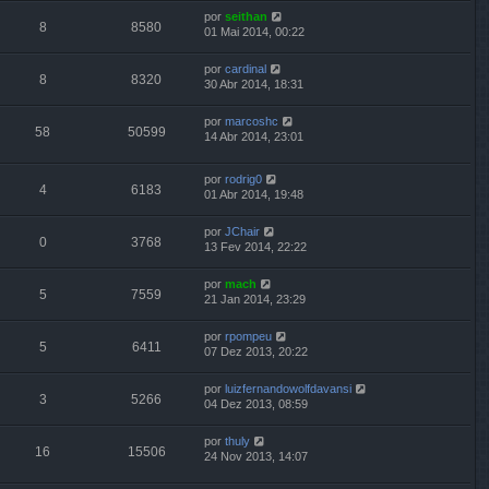
por
seithan
8
8580
01 Mai 2014, 00:22
por
cardinal
8
8320
30 Abr 2014, 18:31
por
marcoshc
58
50599
14 Abr 2014, 23:01
por
rodrig0
4
6183
01 Abr 2014, 19:48
por
JChair
0
3768
13 Fev 2014, 22:22
por
mach
5
7559
21 Jan 2014, 23:29
por
rpompeu
5
6411
07 Dez 2013, 20:22
por
luizfernandowolfdavansi
3
5266
04 Dez 2013, 08:59
por
thuly
16
15506
24 Nov 2013, 14:07