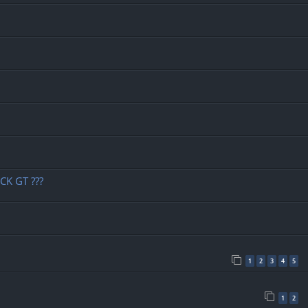
K GT ???
1
2
3
4
5
1
2