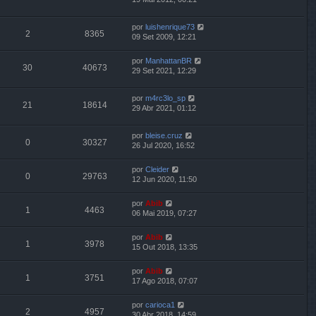
por
luishenrique73
2
8365
09 Set 2009, 12:21
por
ManhattanBR
30
40673
29 Set 2021, 12:29
por
m4rc3lo_sp
21
18614
29 Abr 2021, 01:12
por
bleise.cruz
0
30327
26 Jul 2020, 16:52
por
Cleider
0
29763
12 Jun 2020, 11:50
por
Abib
1
4463
06 Mai 2019, 07:27
por
Abib
1
3978
15 Out 2018, 13:35
por
Abib
1
3751
17 Ago 2018, 07:07
por
carioca1
2
4957
30 Abr 2018, 14:59