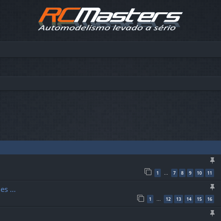
çada
1
7
8
9
10
11
…
s ...
1
12
13
14
15
16
…