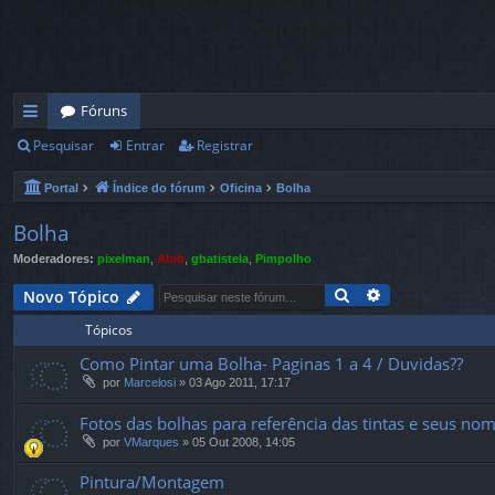
Fóruns
Pesquisar
Entrar
Registrar
in
ks
Portal
Índice do fórum
Oficina
Bolha
rá
Bolha
pi
Moderadores:
pixelman
,
Abib
,
gbatistela
,
Pimpolho
d
Pesquisar
Pesquisa avan
Novo Tópico
os
Tópicos
Como Pintar uma Bolha- Paginas 1 a 4 / Duvidas??
por
Marcelosi
»
03 Ago 2011, 17:17
Fotos das bolhas para referência das tintas e seus nome
por
VMarques
»
05 Out 2008, 14:05
Pintura/Montagem