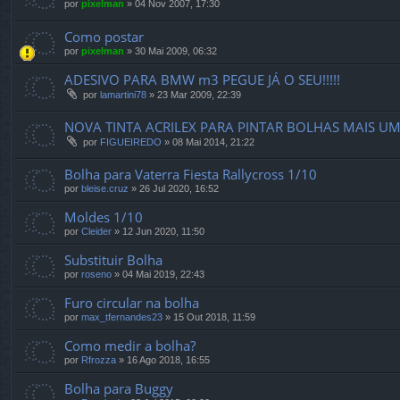
por
pixelman
»
04 Nov 2007, 17:30
Como postar
por
pixelman
»
30 Mai 2009, 06:32
ADESIVO PARA BMW m3 PEGUE JÁ O SEU!!!!!
por
lamartini78
»
23 Mar 2009, 22:39
NOVA TINTA ACRILEX PARA PINTAR BOLHAS MAIS U
por
FIGUEIREDO
»
08 Mai 2014, 21:22
Bolha para Vaterra Fiesta Rallycross 1/10
por
bleise.cruz
»
26 Jul 2020, 16:52
Moldes 1/10
por
Cleider
»
12 Jun 2020, 11:50
Substituir Bolha
por
roseno
»
04 Mai 2019, 22:43
Furo circular na bolha
por
max_tfernandes23
»
15 Out 2018, 11:59
Como medir a bolha?
por
Rfrozza
»
16 Ago 2018, 16:55
Bolha para Buggy