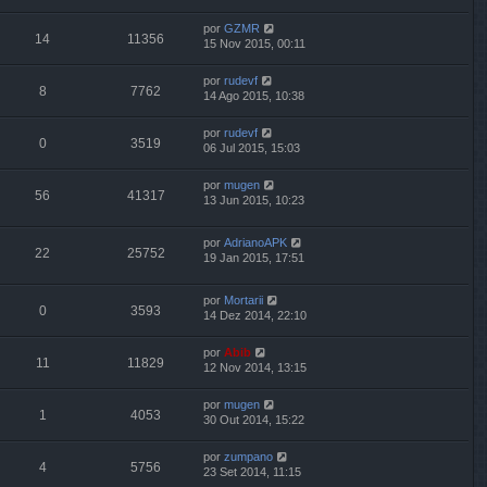
por
GZMR
14
11356
15 Nov 2015, 00:11
por
rudevf
8
7762
14 Ago 2015, 10:38
por
rudevf
0
3519
06 Jul 2015, 15:03
por
mugen
56
41317
13 Jun 2015, 10:23
por
AdrianoAPK
22
25752
19 Jan 2015, 17:51
por
Mortarii
0
3593
14 Dez 2014, 22:10
por
Abib
11
11829
12 Nov 2014, 13:15
por
mugen
1
4053
30 Out 2014, 15:22
por
zumpano
4
5756
23 Set 2014, 11:15