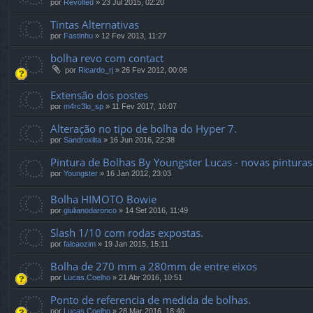
por
Revolted
»
23 Jul 2015, 02:20
Tintas Alternativas
por
Fastinhu
»
12 Fev 2013, 11:27
bolha revo com contact
por
Ricardo_rj
»
26 Fev 2012, 00:06
Extensão dos postes
por
m4rc3lo_sp
»
11 Fev 2017, 10:07
Alteração no tipo de bolha do Hyper 7.
por
Sandroxiita
»
16 Jun 2016, 22:38
Pintura de Bolhas By Youngster Lucas - novas pinturas
por
Youngster
»
16 Jan 2012, 23:03
Bolha HIMOTO Bowie
por
giulianodaronco
»
14 Set 2016, 11:49
Slash 1/10 com rodas expostas.
por
falcaozim
»
19 Jan 2015, 15:11
Bolha de 270 mm a 280mm de entre eixos
por
Lucas.Coelho
»
21 Abr 2016, 10:51
Ponto de referencia de medida de bolhas.
por
Lucas.Coelho
»
28 Mar 2016, 18:40