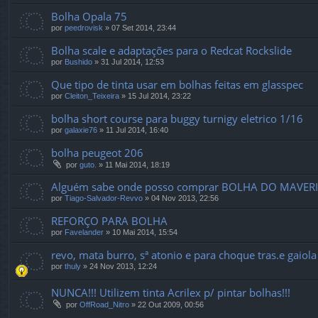
Bolha Opala 75
por
peedrovisk
»
07 Set 2014, 23:44
Bolha scale e adaptações para o Redcat Rockslide
por
Bushido
»
31 Jul 2014, 12:53
Que tipo de tinta usar em bolhas feitas em glasspec
por
Cleiton_Teixeira
»
15 Jul 2014, 23:22
bolha short course para buggy turnigy eletrico 1/16
por
galaxie76
»
11 Jul 2014, 16:40
bolha peugeot 206
por
guto.
»
11 Mai 2014, 18:19
Alguém sabe onde posso comprar BOLHA DO MAVERIC
por
Tiago-Salvador-Revvo
»
04 Nov 2013, 22:56
REFORÇO PARA BOLHA
por
Favelander
»
10 Mai 2014, 15:54
revo, mata burro, sª atonio e para choque tras.e gaiola
por
thuly
»
24 Nov 2013, 12:24
NUNCA!!! Utilizem tinta Acrilex p/ pintar bolhas!!!
por
OffRoad_Nitro
»
22 Out 2009, 00:56