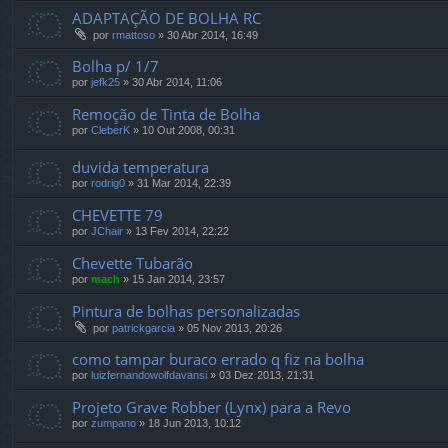
ADAPTAÇÃO DE BOLHA RC
por
rmattoso
»
30 Abr 2014, 16:49
Bolha p/ 1/7
por
jefk25
»
30 Abr 2014, 11:06
Remoção de Tinta de Bolha
por
CleberK
»
10 Out 2008, 00:31
duvida temperatura
por
rodrig0
»
31 Mar 2014, 22:39
CHEVETTE 79
por
JChair
»
13 Fev 2014, 22:22
Chevette Tubarão
por
mach
»
15 Jan 2014, 23:57
Pintura de bolhas personalizadas
por
patrickgarcia
»
05 Nov 2013, 20:26
como tampar buraco errado q fiz na bolha
por
luizfernandowolfdavansi
»
03 Dez 2013, 21:31
Projeto Grave Robber (Lynx) para a Revo
por
zumpano
»
18 Jun 2013, 10:12