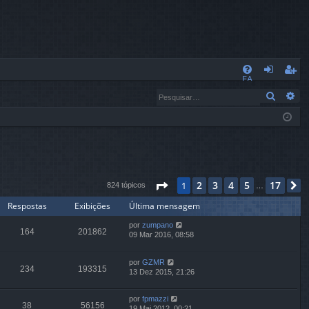
L
FA
nt
eg
Pesqui
Pe
Q
ra
ist
r
ra
r
Página
1
de
17
2
3
4
5
17
1
824 tópicos
P
…
Respostas
Exibições
Última mensagem
por
zumpano
164
201862
09 Mar 2016, 08:58
por
GZMR
234
193315
13 Dez 2015, 21:26
por
fpmazzi
38
56156
19 Mai 2012, 00:21