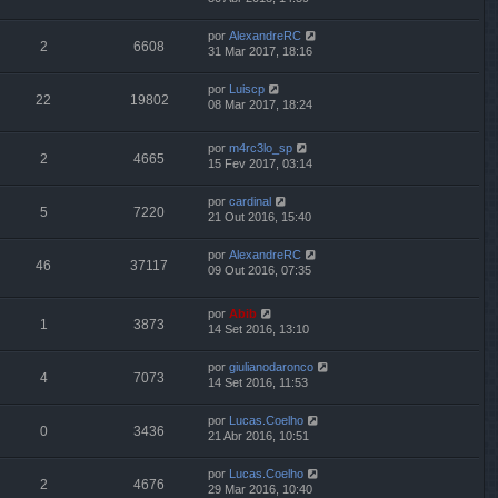
por
AlexandreRC
2
6608
31 Mar 2017, 18:16
por
Luiscp
22
19802
08 Mar 2017, 18:24
por
m4rc3lo_sp
2
4665
15 Fev 2017, 03:14
por
cardinal
5
7220
21 Out 2016, 15:40
por
AlexandreRC
46
37117
09 Out 2016, 07:35
por
Abib
1
3873
14 Set 2016, 13:10
por
giulianodaronco
4
7073
14 Set 2016, 11:53
por
Lucas.Coelho
0
3436
21 Abr 2016, 10:51
por
Lucas.Coelho
2
4676
29 Mar 2016, 10:40