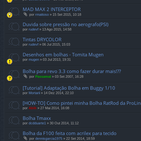
MAD MAX 2 INTERCEPTOR
por
rmattoso
»
15 Set 2015, 10:18
Duvida sobre pressão no aerografo(PSI)
por
rudevf
»
13 Ago 2015, 14:58
Tintas DRYCOLOR
por
rudevf
»
06 Jul 2015, 15:03
Desenhos em bolhas - Tomita Mugen
por
mugen
»
03 Jul 2013, 19:31
Bolha para revo 3.3 como fazer durar mais!??
por
Passamal
»
03 Set 2007, 16:28
[Tutorial] Adaptação Bolha em Buggy 1/10
por
Mortarii
»
14 Dez 2014, 22:10
[HOW-TO] Como pintei minha Bolha RatRod da ProLin
por
Abib
»
27 Mai 2014, 16:08
Bolha Tmaxx
por
dcdduarte1
»
30 Out 2014, 11:12
Bolha da F100 feita com acrilex para tecido
por
dennisgarcia1975
»
22 Set 2014, 18:59