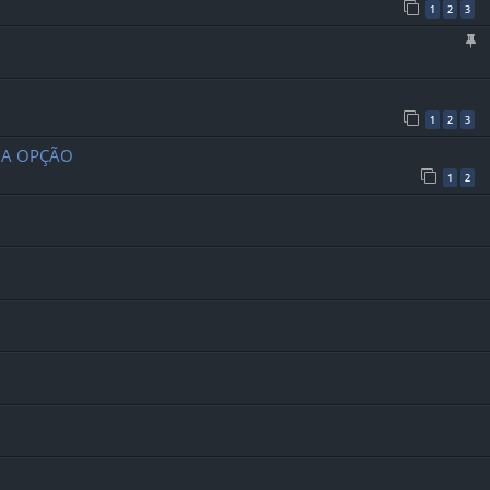
1
2
3
1
2
3
MA OPÇÃO
1
2