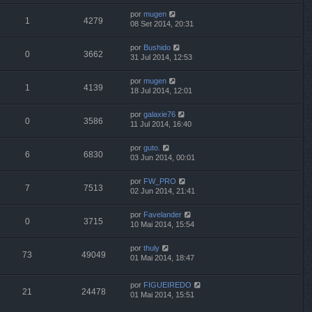
por
mugen
1
4279
08 Set 2014, 20:31
por
Bushido
0
3662
31 Jul 2014, 12:53
por
mugen
1
4139
18 Jul 2014, 12:01
por
galaxie76
0
3586
11 Jul 2014, 16:40
por
guto.
6
6830
03 Jun 2014, 00:01
por
FW_PRO
7
7513
02 Jun 2014, 21:41
por
Favelander
0
3715
10 Mai 2014, 15:54
por
thuly
73
49049
01 Mai 2014, 18:47
por
FIGUEIREDO
21
24478
01 Mai 2014, 15:51