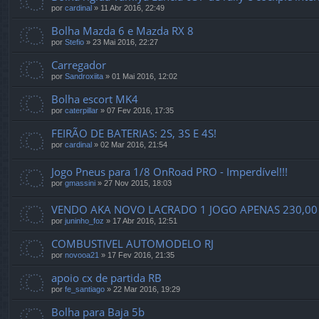
por
cardinal
»
11 Abr 2016, 22:49
Bolha Mazda 6 e Mazda RX 8
por
Stefio
»
23 Mai 2016, 22:27
Carregador
por
Sandroxiita
»
01 Mai 2016, 12:02
Bolha escort MK4
por
caterpillar
»
07 Fev 2016, 17:35
FEIRÃO DE BATERIAS: 2S, 3S E 4S!
por
cardinal
»
02 Mar 2016, 21:54
Jogo Pneus para 1/8 OnRoad PRO - Imperdível!!!
por
gmassini
»
27 Nov 2015, 18:03
VENDO AKA NOVO LACRADO 1 JOGO APENAS 230,00
por
juninho_foz
»
17 Abr 2016, 12:51
COMBUSTIVEL AUTOMODELO RJ
por
novooa21
»
17 Fev 2016, 21:35
apoio cx de partida RB
por
fe_santiago
»
22 Mar 2016, 19:29
Bolha para Baja 5b