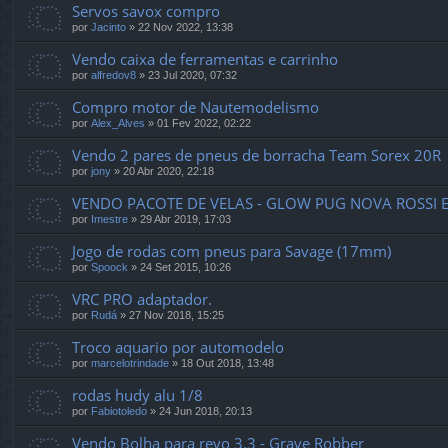
Servos savox compro
por
Jacinto
»
22 Nov 2022, 13:38
Vendo caixa de ferramentas e carrinho
por
alfredov8
»
23 Jul 2020, 07:32
Compro motor de Nautemodelismo
por
Alex_Alves
»
01 Fev 2022, 02:22
Vendo 2 pares de pneus de borracha Team Sorex 20R
por
jony
»
20 Abr 2020, 22:18
VENDO PACOTE DE VELAS - GLOW PUG NOVA ROSSI E
por
Imestre
»
29 Abr 2019, 17:03
Jogo de rodas com pneus para Savage (17mm)
por
Spoock
»
24 Set 2015, 10:26
VRC PRO adaptador.
por
Rudá
»
27 Nov 2018, 15:25
Troco aquario por automodelo
por
marcelotrindade
»
18 Out 2018, 13:48
rodas hudy alu 1/8
por
Fabiotoledo
»
24 Jun 2018, 20:13
Vendo Bolha para revo 3.3 - Grave Robber