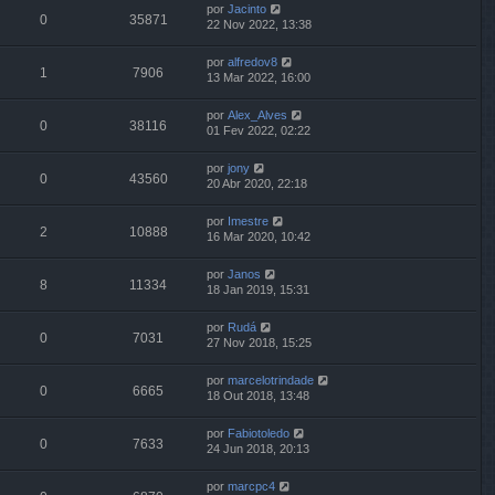
por
Jacinto
0
35871
22 Nov 2022, 13:38
por
alfredov8
1
7906
13 Mar 2022, 16:00
por
Alex_Alves
0
38116
01 Fev 2022, 02:22
por
jony
0
43560
20 Abr 2020, 22:18
por
Imestre
2
10888
16 Mar 2020, 10:42
por
Janos
8
11334
18 Jan 2019, 15:31
por
Rudá
0
7031
27 Nov 2018, 15:25
por
marcelotrindade
0
6665
18 Out 2018, 13:48
por
Fabiotoledo
0
7633
24 Jun 2018, 20:13
por
marcpc4