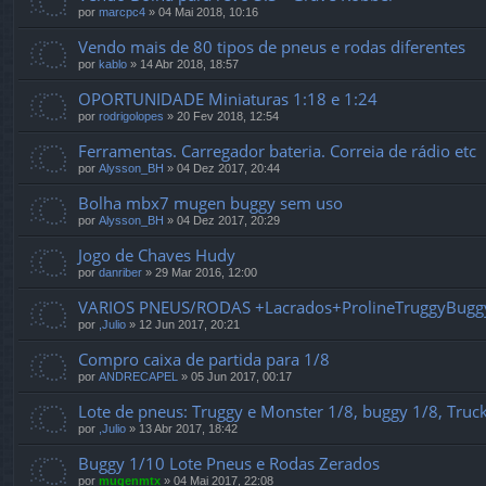
por
marcpc4
»
04 Mai 2018, 10:16
Vendo mais de 80 tipos de pneus e rodas diferentes
por
kablo
»
14 Abr 2018, 18:57
OPORTUNIDADE Miniaturas 1:18 e 1:24
por
rodrigolopes
»
20 Fev 2018, 12:54
Ferramentas. Carregador bateria. Correia de rádio etc
por
Alysson_BH
»
04 Dez 2017, 20:44
Bolha mbx7 mugen buggy sem uso
por
Alysson_BH
»
04 Dez 2017, 20:29
Jogo de Chaves Hudy
por
danriber
»
29 Mar 2016, 12:00
VARIOS PNEUS/RODAS +Lacrados+ProlineTruggyBuggy
por
,Julio
»
12 Jun 2017, 20:21
Compro caixa de partida para 1/8
por
ANDRECAPEL
»
05 Jun 2017, 00:17
Lote de pneus: Truggy e Monster 1/8, buggy 1/8, Truc
por
,Julio
»
13 Abr 2017, 18:42
Buggy 1/10 Lote Pneus e Rodas Zerados
por
mugenmtx
»
04 Mai 2017, 22:08