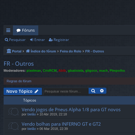
Fóruns
Pesquisar
Entrar
Registrar
in
ks
Portal
Índice do fórum
Feira do Rolo
FR - Outros
rá
FR - Outros
pi
Moderadores:
pixelman
,
CrisRCM
,
Abib
,
gbatistela
,
gligoco
,
mach
,
Pimpolho
d
Regras do fórum
os
Pesquisar
Pesquisa avan
Novo Tópico
Tópicos
Vendo jogos de Pneus Alpha 1/8 para GT novos
por
bielão
»
10 Abr 2019, 22:18
Vendo bolhas para INFERNO GT e GT2
por
bielão
»
06 Mar 2018, 22:39