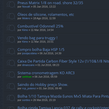
Pneus Matrix 1/8 on road. shore 32/35
por
NovaK
»
05 Jan 2016, 13:22
Óleos de silicone, rolamentos, etc
por
Molero
»
18 Ago 2016, 11:59
Combustível Odonnell 25%
por
Kimo
»
11 Mar 2016, 14:54
Vendo bag para truggy !
por
Kimo
»
11 Mar 2016, 15:01
Compro bolha Baja HSP 1/5
por
josejacobina
»
06 Jul 2016, 14:39
Caixa De Partida Carbon Fiber Style 12v (1/10&1/8 Nit
por
dmanzano
»
01 Jul 2016, 08:23
Sistema cronometragem KO ARC3
por
seithan
»
06 Jun 2016, 05:59
Saindo do Hobby preço Show.
por
rcp_potenci
»
01 Jan 2016, 09:48
Bolha 1/10 Tamiya Mazda Eunos Mx5 Miata Para Pint
por
sortino
»
26 Mai 2016, 15:19
Bolha rígida Tamiya Lancia 037 de rally e cockpit/inter