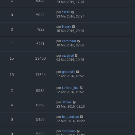
2
6855
24 Mai 2016, 17:48
por
Stefio
0
5832
23 Mai 2016, 22:27
por
Nserv
3
7822
15 Mai 2016, 20:49
por
caterpillar
1
6211
10 Mai 2016, 22:06
por
cardinal
15
23400
03 Mai 2016, 10:26
por
gmassini
15
17344
27 Abr 2016, 18:52
por
juninho_foz
2
6935
22 Abr 2016, 15:52
por
JChair
4
8299
23 Mar 2016, 01:18
por
fe_santiago
0
5450
22 Mar 2016, 19:29
por
zumpano
0
5333