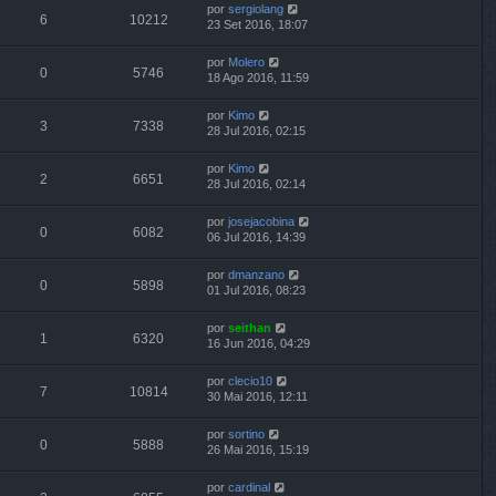
por
sergiolang
6
10212
23 Set 2016, 18:07
por
Molero
0
5746
18 Ago 2016, 11:59
por
Kimo
3
7338
28 Jul 2016, 02:15
por
Kimo
2
6651
28 Jul 2016, 02:14
por
josejacobina
0
6082
06 Jul 2016, 14:39
por
dmanzano
0
5898
01 Jul 2016, 08:23
por
seithan
1
6320
16 Jun 2016, 04:29
por
clecio10
7
10814
30 Mai 2016, 12:11
por
sortino
0
5888
26 Mai 2016, 15:19
por
cardinal