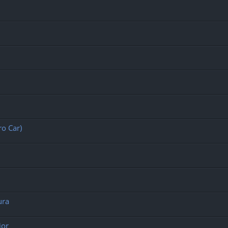
ro Car)
ura
ior