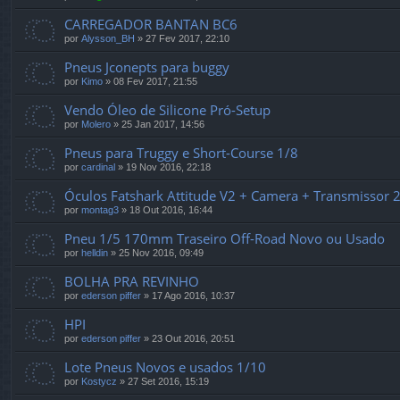
CARREGADOR BANTAN BC6
por
Alysson_BH
»
27 Fev 2017, 22:10
Pneus Jconepts para buggy
por
Kimo
»
08 Fev 2017, 21:55
Vendo Óleo de Silicone Pró-Setup
por
Molero
»
25 Jan 2017, 14:56
Pneus para Truggy e Short-Course 1/8
por
cardinal
»
19 Nov 2016, 22:18
Óculos Fatshark Attitude V2 + Camera + Transmissor
por
montag3
»
18 Out 2016, 16:44
Pneu 1/5 170mm Traseiro Off-Road Novo ou Usado
por
helldin
»
25 Nov 2016, 09:49
BOLHA PRA REVINHO
por
ederson piffer
»
17 Ago 2016, 10:37
HPI
por
ederson piffer
»
23 Out 2016, 20:51
Lote Pneus Novos e usados 1/10
por
Kostycz
»
27 Set 2016, 15:19