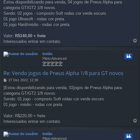
Estou disponibilizando para venda, 04 jogos de Pneus Alpha para
n
categoria GT/GT2 1/8 novos.
s
Sendo: 02 jogos - composto Soft rodas cor verde escuro
a
g
01 jogo Ultrasoft - rodas cor preta
e
01 jogo Hard/médio - rodas cor preta
m
Valor:
R$140,00 + frete
Interessados entrar em contato.
o
l
bielão
t
Piloto Advanced
a
r
a
Re: Vendo jogos de Pneus Alpha 1/8 para GT novos
o
t
27 Dez 2022, 12:38
M
o
e
p
]Estou disponibilizando para venda, 02jogos de Pneus Alpha para
n
o
categoria GT/GT2 1/8 novos.
s
Sendo: 01 jogo - composto Soft rodas cor verde escuro
a
g
01 jogo - médio - rodas cor preta
e
m
Valor: R$220,00 + frete
Interessados entrar em contato.
o
l
bielão
t
Piloto Advanced
a