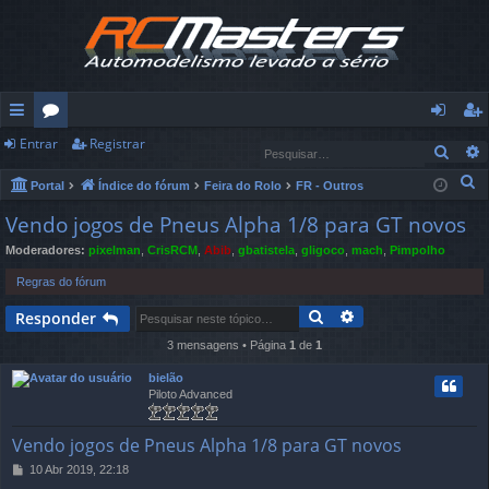
Entrar
Registrar
in
ór
nt
eg
Pesq
ks
u
ra
ist
P
Portal
Índice do fórum
Feira do Rolo
FR - Outros
e
rá
ns
r
ra
Vendo jogos de Pneus Alpha 1/8 para GT novos
s
Moderadores:
pixelman
,
CrisRCM
,
Abib
,
gbatistela
,
gligoco
,
mach
,
Pimpolho
pi
r
q
u
Regras do fórum
d
i
Pesquisar
Pesquisa avança
Responder
os
s
3 mensagens • Página
1
de
1
a
r
bielão
Piloto Advanced
Vendo jogos de Pneus Alpha 1/8 para GT novos
10 Abr 2019, 22:18
M
e