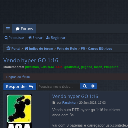
Fóruns
Pesquisar
Entrar
Registrar
in
ks
Portal
Índice do fórum
Feira do Rolo
FR - Carros Elétricos
rá
Vendo hyper GO 1:16
pi
Moderadores:
pixelman
,
CrisRCM
,
Abib
,
gbatistela
,
gligoco
,
mach
,
Pimpolho
d
Regras do fórum
os
Pesquisar
Pesquisa avança
Responder
Vendo hyper GO 1:16
por
Fastinhu
»
20 Jun 2023, 17:03
M
e
Vendo auto RTR hyper go 1:16 brushless
n
anda com 3s
s
a
g
vai com 3 baterias e carregador usb,controle