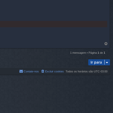
V
o
l
1 mensagem • Página
1
de
1
t
a
Ir para
r
a
o
Contate-nos
Excluir cookies
Todos os horários são
UTC-03:00
t
o
p
o