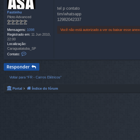
e
m
tel p contato
Fastinhu
tim/whatsapp
Piloto Advanced
12982042337
Você não está autorizado a ver ou baixar esse anex
Mensagens:
1098
Registrado em:
11 Jun 2010,
22:00
Localização:
Caraguatatuba_SP
C
Contato:
o
n
Responder
t
a
t
Voltar para “FR - Carros Elétricos”
o
F
Portal
Índice do fórum
a
s
t
i
n
h
u