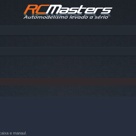
da
,caixa e manaul.