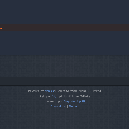
o.
Powered by
phpBB
® Forum Software © phpBB Limited
Style por
Arty
- phpBB 3.3 por MrGaby
Traduzido por:
Suporte phpBB
Privacidade
|
Termos