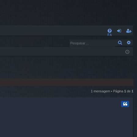
L
FA
nt
eg
Pesqui
Pe
Q
ra
ist
r
ra
r
1 mensagem • Página
1
de
1