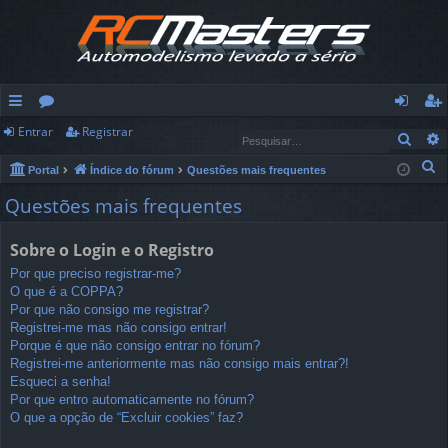
Entrar
Registrar
in
ór
nt
eg
Pesq
ks
u
ra
ist
P
Portal
Índice do fórum
Questões mais frequentes
e
rá
ns
r
ra
Questões mais frequentes
s
pi
r
q
Sobre o Login e o Registro
u
d
Por que preciso registrar-me?
i
O que é a COPPA?
os
s
Por que não consigo me registrar?
a
Registrei-me mas não consigo entrar!
Porque é que não consigo entrar no fórum?
r
Registrei-me anteriormente mas não consigo mais entrar?!
Esqueci a senha!
Por que entro automaticamente no fórum?
O que a opção de “Excluir cookies” faz?