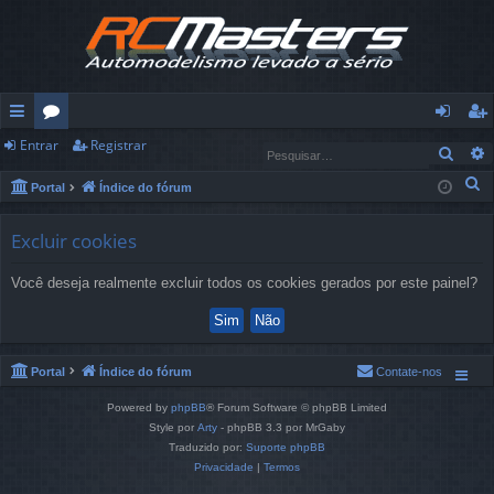
Entrar
Registrar
in
ór
nt
eg
Pesq
ks
u
ra
ist
P
Portal
Índice do fórum
e
rá
ns
r
ra
Excluir cookies
s
pi
r
q
Você deseja realmente excluir todos os cookies gerados por este painel?
u
d
i
os
s
a
Portal
Índice do fórum
Contate-nos
r
Powered by
phpBB
® Forum Software © phpBB Limited
Style por
Arty
- phpBB 3.3 por MrGaby
Traduzido por:
Suporte phpBB
Privacidade
|
Termos