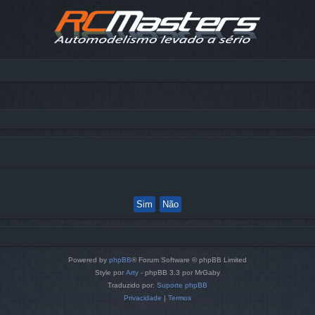
Powered by
phpBB
® Forum Software © phpBB Limited
Style por
Arty
- phpBB 3.3 por MrGaby
Traduzido por:
Suporte phpBB
Privacidade
|
Termos