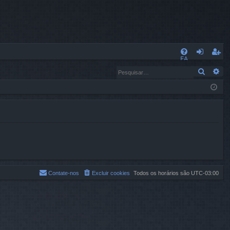
L
FA
nt
eg
Pesqui
Pe
Q
ra
ist
r
ra
r
Contate-nos
Excluir cookies
Todos os horários são
UTC-03:00