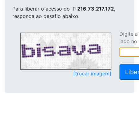
Para liberar o acesso
do IP
216.73.217.172
,
responda ao desafio abaixo.
Digite 
lado no
[trocar imagem]