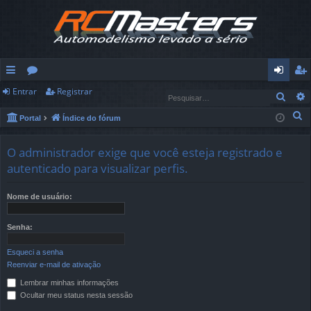
Entrar
Registrar
in
ór
nt
eg
Pesq
ks
u
ra
ist
P
Portal
Índice do fórum
e
rá
ns
r
ra
s
O administrador exige que você esteja registrado e
pi
r
q
autenticado para visualizar perfis.
u
d
i
Nome de usuário:
os
s
a
Senha:
r
Esqueci a senha
Reenviar e-mail de ativação
Lembrar minhas informações
Ocultar meu status nesta sessão