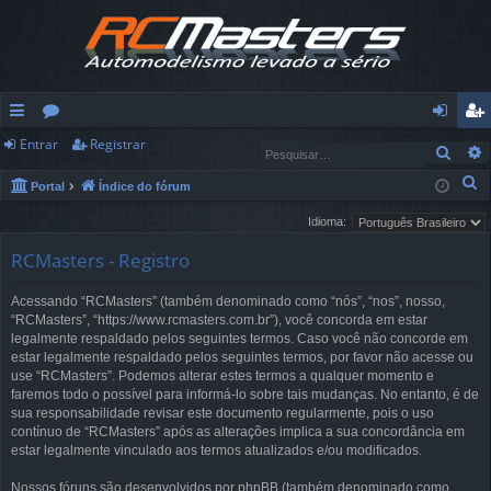
Entrar
Registrar
in
ór
nt
eg
Pesq
ks
u
ra
ist
P
Portal
Índice do fórum
e
rá
ns
r
ra
Idioma:
s
pi
r
RCMasters - Registro
q
u
d
Acessando “RCMasters” (também denominado como “nós”, “nos”, nosso,
i
“RCMasters”, “https://www.rcmasters.com.br”), você concorda em estar
os
s
legalmente respaldado pelos seguintes termos. Caso você não concorde em
a
estar legalmente respaldado pelos seguintes termos, por favor não acesse ou
use “RCMasters”. Podemos alterar estes termos a qualquer momento e
r
faremos todo o possível para informá-lo sobre tais mudanças. No entanto, é de
sua responsabilidade revisar este documento regularmente, pois o uso
contínuo de “RCMasters” após as alterações implica a sua concordância em
estar legalmente vinculado aos termos atualizados e/ou modificados.
Nossos fóruns são desenvolvidos por phpBB (também denominado como