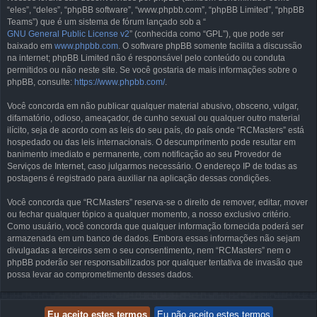
“eles”, “deles”, “phpBB software”, “www.phpbb.com”, “phpBB Limited”, “phpBB
Teams”) que é um sistema de fórum lançado sob a “
GNU General Public License v2
” (conhecida como “GPL”), que pode ser
baixado em
www.phpbb.com
. O software phpBB somente facilita a discussão
na internet; phpBB Limited não é responsável pelo conteúdo ou conduta
permitidos ou não neste site. Se você gostaria de mais informações sobre o
phpBB, consulte:
https://www.phpbb.com/
.
Você concorda em não publicar qualquer material abusivo, obsceno, vulgar,
difamatório, odioso, ameaçador, de cunho sexual ou qualquer outro material
ilícito, seja de acordo com as leis do seu país, do país onde “RCMasters” está
hospedado ou das leis internacionais. O descumprimento pode resultar em
banimento imediato e permanente, com notificação ao seu Provedor de
Serviços de Internet, caso julgarmos necessário. O endereço IP de todas as
postagens é registrado para auxiliar na aplicação dessas condições.
Você concorda que “RCMasters” reserva-se o direito de remover, editar, mover
ou fechar qualquer tópico a qualquer momento, a nosso exclusivo critério.
Como usuário, você concorda que qualquer informação fornecida poderá ser
armazenada em um banco de dados. Embora essas informações não sejam
divulgadas a terceiros sem o seu consentimento, nem “RCMasters” nem o
phpBB poderão ser responsabilizados por qualquer tentativa de invasão que
possa levar ao comprometimento desses dados.